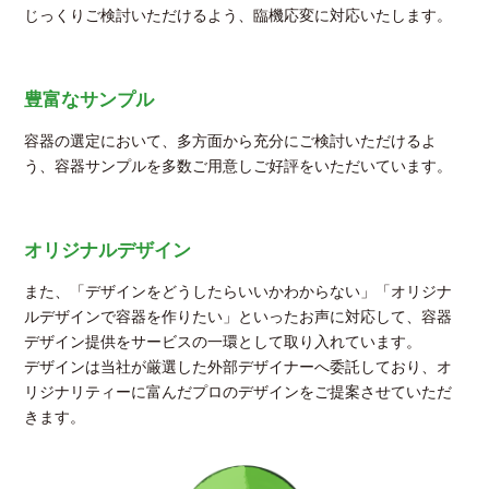
カタログ差し上げます
じっくりご検討いただけるよう、臨機応変に対応いたします。
豊富なサンプル
容器の選定において、多方面から充分にご検討いただけるよ
う、容器サンプルを多数ご用意しご好評をいただいています。
オリジナルデザイン
ご希望の方にメールでお送りいたします。メールに＜カタログ希望＞とご
また、「デザインをどうしたらいいかわからない」「オリジナ
記入ください
ルデザインで容器を作りたい」といったお声に対応して、容器
デザイン提供をサービスの一環として取り入れています。
デザインは当社が厳選した外部デザイナーへ委託しており、オ
リジナリティーに富んだプロのデザインをご提案させていただ
きます。